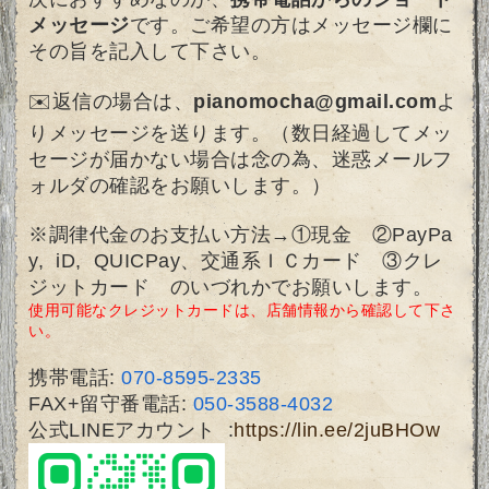
メッセージ
です。ご希望の方はメッセージ欄に
その旨を記入して下さい。
✉️返信の場合は、
pianomocha@gmail.com
よ
りメッセージを送ります。（数日経過してメッ
セージが届かない場合は念の為、迷惑メールフ
ォルダの確認をお願いします。）
※調律代金のお支払い方法→①現金 ②PayPa
y, iD, QUICPay、交通系ＩＣカード ③クレ
ジットカード のいづれかでお願いします。
使用可能なクレジットカードは、
店舗情報
から確認して下さ
い。
携帯電話:
070-8595-2335
FAX+留守番電話:
050-3588-4032
公式LINEアカウント :
https://lin.ee/2juBHOw