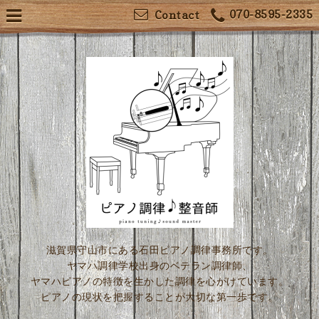
070-8595-2335
Contact
滋賀県守山市にある石田ピアノ調律事務所です。
ヤマハ調律学校出身のベテラン調律師、
ヤマハピアノの特徴を生かした調律を心がけています。
ピアノの現状を把握することが大切な第一歩です。