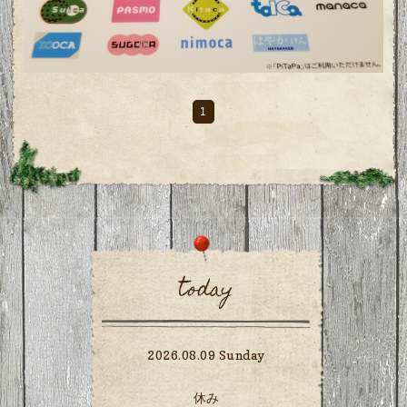
1
today
2026.08.09 Sunday
休み