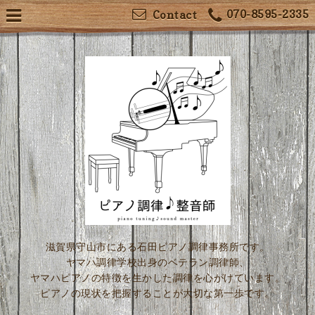
070-8595-2335
Contact
滋賀県守山市にある石田ピアノ調律事務所です。
ヤマハ調律学校出身のベテラン調律師、
ヤマハピアノの特徴を生かした調律を心がけています。
ピアノの現状を把握することが大切な第一歩です。