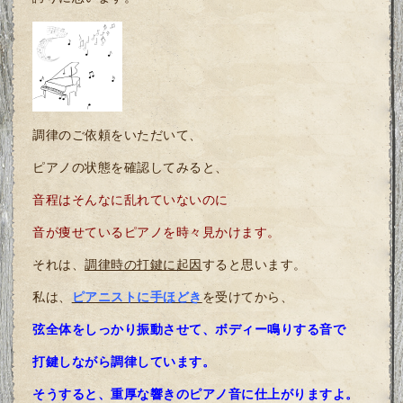
調律のご依頼をいただいて、
ピアノの状態を確認してみると、
音程はそんなに乱れていないのに
音が痩せているピアノを時々見かけます。
それは、
調律時の打鍵に起因
すると思います。
私は、
ピアニストに手ほどき
を受けてから、
弦全体をしっかり振動させて、ボディー鳴りする音で
打鍵しながら調律しています。
そうすると、重厚な響きのピアノ音に仕上がりますよ。