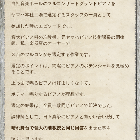
自社音楽ホールのフルコンサートグランドピアノを
ヤマハ本社工場で選定するスタッフの一員として
参加した時のエピソードです。
音大ピアノ科の准教授、元ヤマハピアノ技術課長の調律
師、私、楽器店のオーナーで
３台のフルコンから選定する作業です。
選定のポイントは、簡潔にピアノのポテンシャルを見極め
ることです。
上っ面で鳴るピアノは好ましくなくて、
ボディー鳴りするピアノが理想です。
選定の結果は、全員一致同じピアノで即決でした。
調律師として、日々真摯にピアノと向かい合い続けて
晴れ舞台で音大の准教授と同じ回答
を出せた事を
誇りに思います。