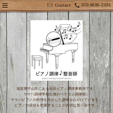
070-8595-2335
Contact
滋賀県守山市にある石田ピアノ調律事務所です。
ヤマハ調律学校出身のベテラン調律師、
ヤマハピアノの特徴を生かした調律を心がけています。
ピアノの現状を把握することが大切な第一歩です。