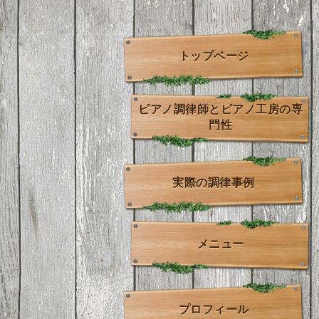
トップページ
ピアノ調律師とピアノ工房の専
門性
実際の調律事例
メニュー
プロフィール