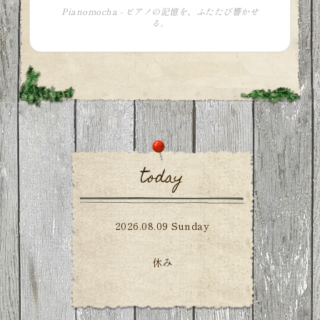
Pianomocha - ピアノの記憶を、ふたたび響かせ
る。
today
2026.08.09 Sunday
休み