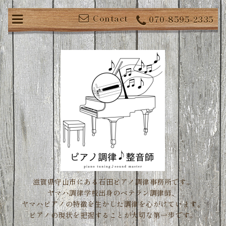
Contact
070-8595-2335
滋賀県守山市にある石田ピアノ調律事務所です。
ヤマハ調律学校出身のベテラン調律師、
ヤマハピアノの特徴を生かした調律を心がけています。
ピアノの現状を把握することが大切な第一歩です。