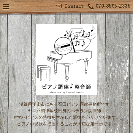
070-8595-2335
Contact
滋賀県守山市にある石田ピアノ調律事務所です。
ヤマハ調律学校出身のベテラン調律師、
ヤマハピアノの特徴を生かした調律を心がけています。
ピアノの現状を把握することが大切な第一歩です。