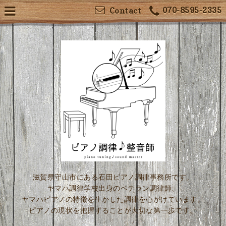
070-8595-2335
Contact
滋賀県守山市にある石田ピアノ調律事務所です。
ヤマハ調律学校出身のベテラン調律師、
ヤマハピアノの特徴を生かした調律を心がけています。
ピアノの現状を把握することが大切な第一歩です。