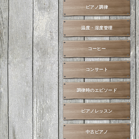
ピアノ調律
温度・湿度管理
コーヒー
コンサート
調律時のエピソード
ピアノレッスン
中古ピアノ