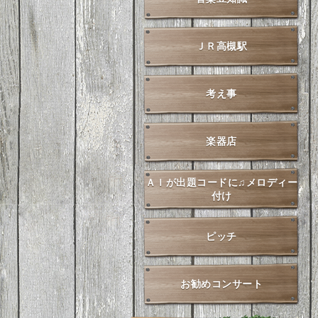
ＪＲ高槻駅
考え事
楽器店
ＡＩが出題コードに♫メロディー
付け
ピッチ
お勧めコンサート