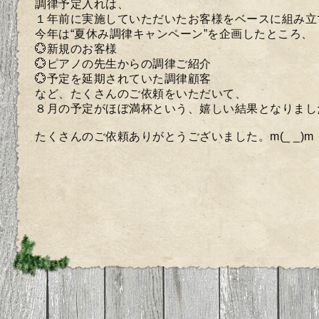
調律予定入れは、
１年前に実施していただいたお客様をベースに組み立
今年は“夏休み調律キャンペーン”を企画したところ、
💮新規のお客様
💮ピアノの先生からの調律ご紹介
💮予定を延期されていた調律顧客
など、たくさんのご依頼をいただいて、
８月の予定がほぼ満杯という、嬉しい結果となりまし
たくさんのご依頼ありがとうございました。m(_ _)m