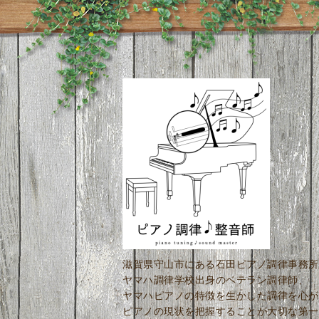
滋賀県守山市にある石田ピアノ調律事務所
ヤマハ調律学校出身のベテラン調律師、
ヤマハピアノの特徴を生かした調律を心が
ピアノの現状を把握することが大切な第一