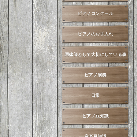
ピアノコンクール
ピアノのお手入れ
調律師として大切にしている事
ピアノ演奏
日常
ピアノ豆知識
音楽豆知識