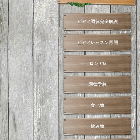
ピアノ調律完全解説
ピアノレッスン再開
ロシアG
調律学校
食べ物
飲み物