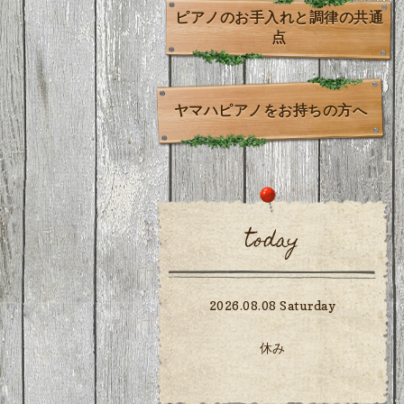
ピアノのお手入れと調律の共通
点
ヤマハピアノをお持ちの方へ
today
2026.08.08 Saturday
休み