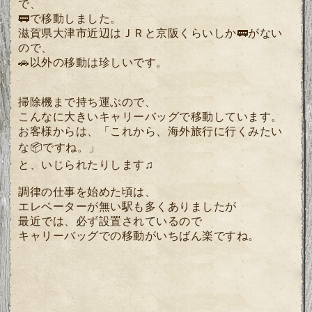
で、
🚃で移動しました。
滋賀県大津市近辺はＪＲと京阪くらいしか🚃がない
ので、
🚗以外の移動は珍しいです。
掃除機まで持ち運ぶので、
こんなに大きいキャリーバッグで移動しています。
お客様からは、「これから、海外旅行に行くみたい
な📦ですね。」
と、いじられたりします♫
調律の仕事を始めた頃は、
エレベーターが無い駅も多くありましたが
最近では、必ず設置されているので
キャリーバッグでの移動がいちばん楽ですね。