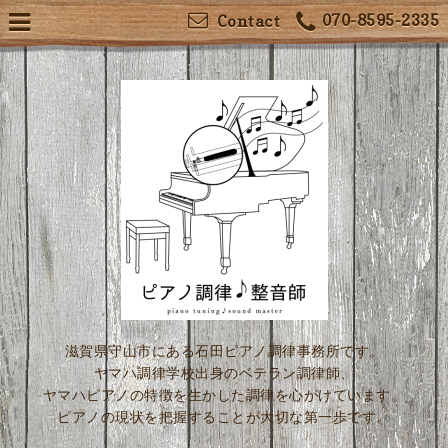
070-8595-2335
Contact
滋賀県守山市にある石田ピアノ調律事務所です。
ヤマハ調律学校出身のベテラン調律師、
ヤマハピアノの特徴を生かした調律を心がけています。
ピアノの現状を把握することが大切な第一歩です。