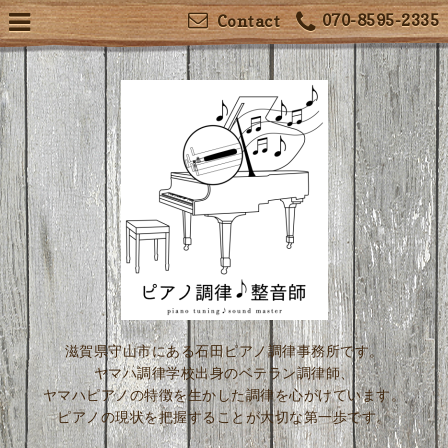
070-8595-2335
Contact
滋賀県守山市にある石田ピアノ調律事務所です。
ヤマハ調律学校出身のベテラン調律師、
ヤマハピアノの特徴を生かした調律を心がけています。
ピアノの現状を把握することが大切な第一歩です。