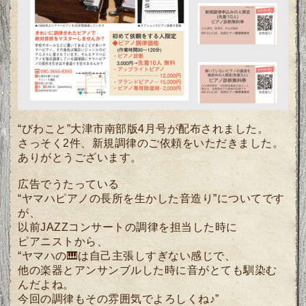
“びわこと”大津市南部版4月号が配布されました。
さっそく2件、新規調律のご依頼をいただきました。
ありがとうございます。
広告でうたっている
“ヤマハピアノの長所を生かした音造り”についてです
が、
以前JAZZコンサートの調律を担当した時に
ピアニストから、
“ヤマハの🎹は自己主張しすぎない感じで、
他の楽器とアンサンブルした時に音がとても馴染む
んだよね。
今回の調律もその雰囲気でよろしくね♪”