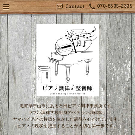
070-8595-2335
Contact
滋賀県守山市にある石田ピアノ調律事務所です。
ヤマハ調律学校出身のベテラン調律師、
ヤマハピアノの特徴を生かした調律を心がけています。
ピアノの現状を把握することが大切な第一歩です。