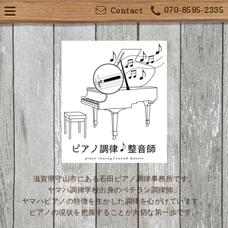
070-8595-2335
Contact
滋賀県守山市にある石田ピアノ調律事務所です。
ヤマハ調律学校出身のベテラン調律師、
ヤマハピアノの特徴を生かした調律を心がけています。
ピアノの現状を把握することが大切な第一歩です。