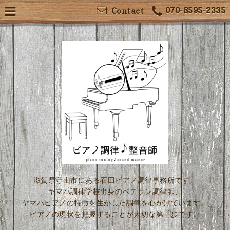
070-8595-2335
Contact
滋賀県守山市にある石田ピアノ調律事務所です。
ヤマハ調律学校出身のベテラン調律師、
ヤマハピアノの特徴を生かした調律を心がけています。
ピアノの現状を把握することが大切な第一歩です。