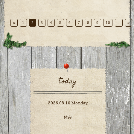
«
1
2
3
4
5
6
7
8
9
10
...
»
today
2026.08.10 Monday
休み